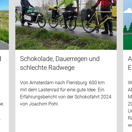
d
Schokolade, Dauerregen und
A
schlechte Radwege
E
Von Amsterdam nach Flensburg: 600 km
W
mit dem Lastenrad für eine gute Idee. Ein
A
Erfahrungsbericht von der Schokofahrt 2024
M
oe.
von Joachim Pohl.
20
U
.
Ra
wo