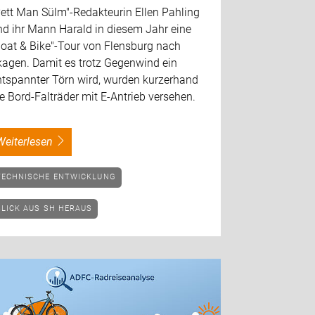
Pett Man Sülm"-Redakteurin Ellen Pahling
nd ihr Mann Harald in diesem Jahr eine
Boat & Bike"-Tour von Flensburg nach
kagen. Damit es trotz Gegenwind ein
ntspannter Törn wird, wurden kurzerhand
e Bord-Falträder mit E-Antrieb versehen.
weiterlesen
TECHNISCHE ENTWICKLUNG
BLICK AUS SH HERAUS