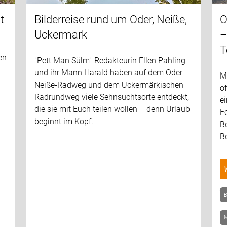
t
Bilderreise rund um Oder, Neiße,
O
Uckermark
–
g
T
en
"Pett Man Sülm"-Redakteurin Ellen Pahling
und ihr Mann Harald haben auf dem Oder-
M
Neiße-Radweg und dem Uckermärkischen
of
Radrundweg viele Sehnsuchtsorte entdeckt,
e
die sie mit Euch teilen wollen – denn Urlaub
F
beginnt im Kopf.
Be
Be