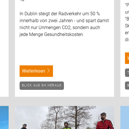
"
u
In Dublin steigt der Radverkehr um 50 %
"
innerhalb von zwei Jahren - und spart damit
S
nicht nur Unmengen CO2, sondern auch
e
jede Menge Gesundheitskosten.
di
weiterlesen
BLICK AUS SH HERAUS