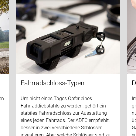
Fahrradschloss-Typen
D
en
Um nicht eines Tages Opfer eines
I
Fahrraddiebstahls zu werden, gehört ein
g
stabiles Fahrradschloss zur Ausstattung
n
eines jeden Fahrrads. Der ADFC empfiehlt,
üb
besser in zwei verschiedene Schlösser
Ga
investieren. Aber welche Schlösser sind zu
ei