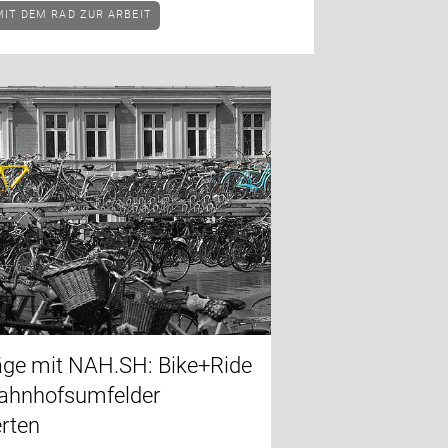
MIT DEM RAD ZUR ARBEIT
äge mit NAH.SH: Bike+Ride
ahnhofsumfelder
rten