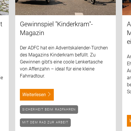
t
Gewinnspiel "Kinderkram"-
A
Magazin
M
e
Der ADFC hat ein Adventskalender-Türchen
des Magazins Kinderkram befüllt. Zu
Am
Gewinnen gibt’s eine coole Lenkertasche
E
von Affenzahn – ideal für eine kleine
A
Fahrradtour.
ie
a
be
S
weiterlesen
SICHERHEIT BEIM RADFAHREN
MIT DEM RAD ZUR ARBEIT