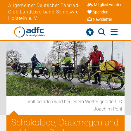
Mitglied werden
Allgemeiner Deutscher Fahrrad-
Club Landesverband Schleswig-
Spenden
Holstein e. V.
Newsletter
Voll beladen wird bei jedem Wetter geradelt. ©
Joachim Pohl
Schokolade, Dauerregen und