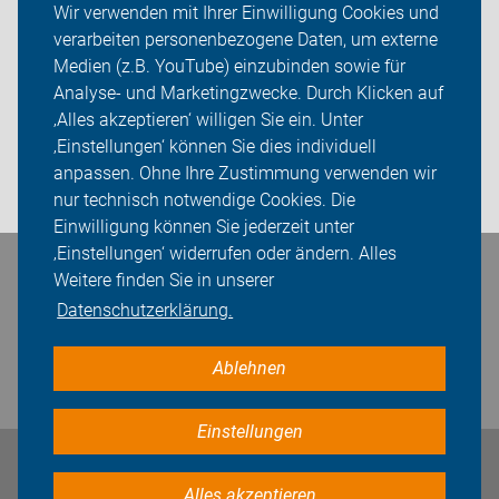
Wir verwenden mit Ihrer Einwilligung Cookies und
verarbeiten personenbezogene Daten, um externe
Das machen wir
Medien (z.B. YouTube) einzubinden sowie für
Analyse- und Marketingzwecke. Durch Klicken auf
Sei dabei
‚Alles akzeptieren‘ willigen Sie ein. Unter
Presse
‚Einstellungen‘ können Sie dies individuell
anpassen. Ohne Ihre Zustimmung verwenden wir
Login
nur technisch notwendige Cookies. Die
Einwilligung können Sie jederzeit unter
‚Einstellungen‘ widerrufen oder ändern. Alles
Weitere finden Sie in unserer
Bleiben Sie in Kontakt
Datenschutzerklärung.
Ablehnen
Einstellungen
Impressum
Datenschutz
Cookie-Einstellungen
Alles akzeptieren