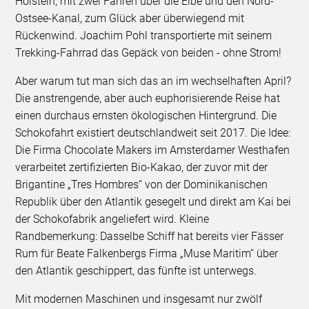
Holstein, mit zwei Fähren über die Elbe und den Nord-
Ostsee-Kanal, zum Glück aber überwiegend mit
Rückenwind. Joachim Pohl transportierte mit seinem
Trekking-Fahrrad das Gepäck von beiden - ohne Strom!
Aber warum tut man sich das an im wechselhaften April?
Die anstrengende, aber auch euphorisierende Reise hat
einen durchaus ernsten ökologischen Hintergrund. Die
Schokofahrt existiert deutschlandweit seit 2017. Die Idee:
Die Firma Chocolate Makers im Amsterdamer Westhafen
verarbeitet zertifizierten Bio-Kakao, der zuvor mit der
Brigantine „Tres Hombres“ von der Dominikanischen
Republik über den Atlantik gesegelt und direkt am Kai bei
der Schokofabrik angeliefert wird. Kleine
Randbemerkung: Dasselbe Schiff hat bereits vier Fässer
Rum für Beate Falkenbergs Firma „Muse Maritim“ über
den Atlantik geschippert, das fünfte ist unterwegs.
Mit modernen Maschinen und insgesamt nur zwölf