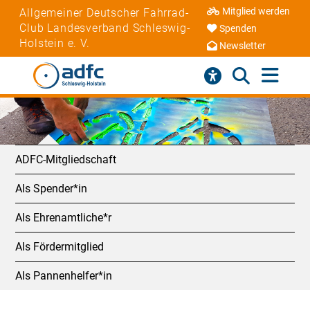
Mitglied werden
Allgemeiner Deutscher Fahrrad-
Club Landesverband Schleswig-
Spenden
Holstein e. V.
Newsletter
ADFC-Mitgliedschaft
Als Spender*in
Als Ehrenamtliche*r
Als Fördermitglied
Als Pannenhelfer*in