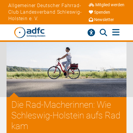
Mitglied werden
Allgemeiner Deutscher Fahrrad-
Club Landesverband Schleswig-
Spenden
Holstein e. V.
Newsletter
Die Rad-Macherinnen: Wie
Schleswig-Holstein aufs Rad
kam