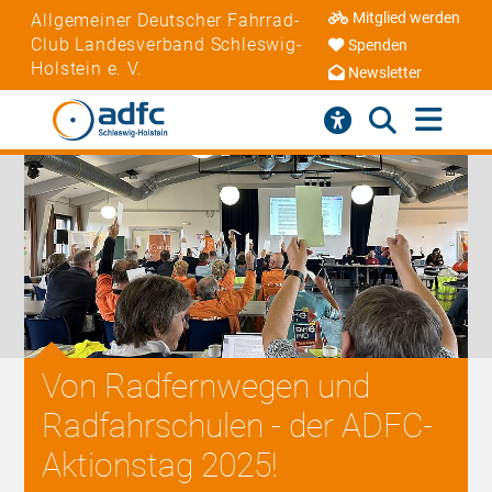
Mitglied werden
Allgemeiner Deutscher Fahrrad-
Club Landesverband Schleswig-
Spenden
Holstein e. V.
Newsletter
Von Radfernwegen und
Radfahrschulen - der ADFC-
Aktionstag 2025!