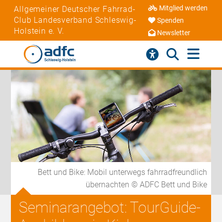
Mitglied werden
Allgemeiner Deutscher Fahrrad-
Club Landesverband Schleswig-
Spenden
Holstein e. V.
Newsletter
Bett und Bike: Mobil unterwegs fahrradfreundlich
übernachten © ADFC Bett und Bike
Seminarangebot: TourGuide-