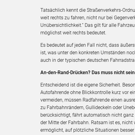
Tatsächlich kennt die Straßenverkehrs-Ordnun
weit rechts zu fahren, nicht nur bei Gegenve
Unübersichtlichkeit.“ Das gilt für alle Fahrz
möglichst weit rechts bedeutet.
Es bedeutet auf jeden Fall nicht, dass äuße
ist, was unter den konkreten Umständen noch 
auch in der typischen deutschen Fahrradstra
An-den-Rand-Drücken? Das muss nicht sein
Entscheidend ist die eigene Sicherheit. Beso
Autofahrende ohne Blickkontrolle kurz vor e
vermeiden, müssen Radfahrende einen ausr
zu Fahrbahnrändern, Gullideckeln oder Uneben
berücksichtigt, fährt automatisch nicht ganz r
der Mitte der Fahrbahn. Ratsam ist es, nich
ermöglicht, auf plötzliche Situationen besse