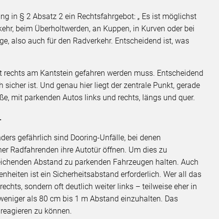
g in § 2 Absatz 2 ein Rechtsfahrgebot: „ Es ist möglichst
rkehr, beim Überholtwerden, an Kuppen, in Kurven oder bei
euge, also auch für den Radverkehr. Entscheidend ist, was
rst rechts am Kantstein gefahren werden muss. Entscheidend
sicher ist. Und genau hier liegt der zentrale Punkt, gerade
ße, mit parkenden Autos links und rechts, längs und quer.
.
nders gefährlich sind Dooring-Unfälle, bei denen
iner Radfahrenden ihre Autotür öffnen. Um dies zu
eichenden Abstand zu parkenden Fahrzeugen halten. Auch
heiten ist ein Sicherheitsabstand erforderlich. Wer all das
echts, sondern oft deutlich weiter links – teilweise eher in
t weniger als 80 cm bis 1 m Abstand einzuhalten. Das
r reagieren zu können.