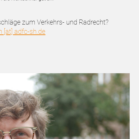
schläge zum Verkehrs- und Radrecht?
n [at] adfc-sh.de