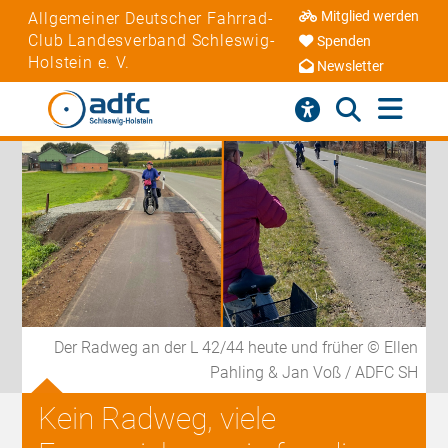
Mitglied werden
Allgemeiner Deutscher Fahrrad-
Club Landesverband Schleswig-
Spenden
Holstein e. V.
Newsletter
Der Radweg an der L 42/44 heute und früher © Ellen
Pahling & Jan Voß / ADFC SH
Kein Radweg, viele