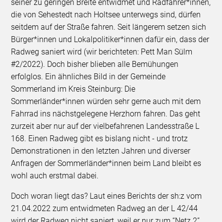
seiner zu geringen Breite entwidmet und Radfahrer*innen,
die von Sehestedt nach Holtsee unterwegs sind, dürfen
seitdem auf der Straße fahren. Seit längerem setzen sich
Bürger*innen und Lokalpolitiker*innen dafür ein, dass der
Radweg saniert wird (wir berichteten: Pett Man Sülm
#2/2022). Doch bisher blieben alle Bemühungen
erfolglos. Ein ähnliches Bild in der Gemeinde
Sommerland im Kreis Steinburg: Die
Sommerländer*innen würden sehr gerne auch mit dem
Fahrrad ins nächstgelegene Herzhorn fahren. Das geht
zurzeit aber nur auf der vielbefahrenen Landesstraße L
168. Einen Radweg gibt es bislang nicht - und trotz
Demonstrationen in den letzten Jahren und diverser
Anfragen der Sommerländer*innen beim Land bleibt es
wohl auch erstmal dabei.
Doch woran liegt das? Laut eines Berichts der sh:z vom
21.04.2022 zum entwidmeten Radweg an der L 42/44
wird der Radweg nicht saniert, weil er nur zum “Netz 2”