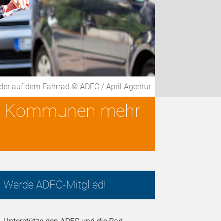
der auf dem Fahrrad © ADFC / April Agentur
von Kommunen mehr
Werde ADFC-Mitglied!