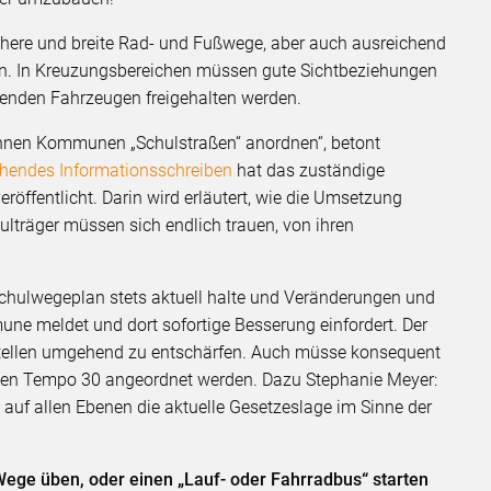
here und breite Rad- und Fußwege, aber auch ausreichend
en. In Kreuzungsbereichen müssen gute Sichtbeziehungen
enden Fahrzeugen freigehalten werden.
können Kommunen „Schulstraßen“ anordnen“, betont
chendes Informationsschreiben
hat das zuständige
öffentlicht. Darin wird erläutert, wie die Umsetzung
lträger müssen sich endlich trauen, von ihren
 Schulwegeplan stets aktuell halte und Veränderungen und
une meldet und dort sofortige Besserung einfordert. Der
tellen umgehend zu entschärfen. Auch müsse konsequent
gen Tempo 30 angeordnet werden. Dazu Stephanie Meyer:
 auf allen Ebenen die aktuelle Gesetzeslage im Sinne der
 Wege üben, oder einen „Lauf- oder Fahrradbus“ starten