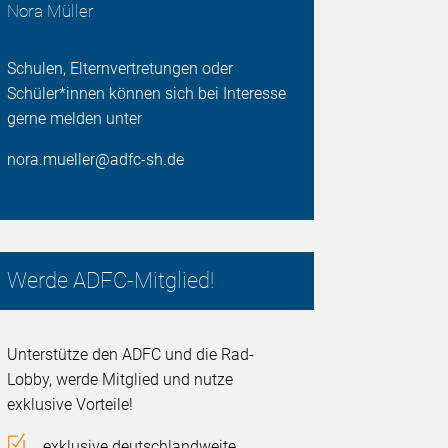
Nora Müller
Schulen, Elternvertretungen oder
Schüler*innen können sich bei Interesse
gerne melden unter
nora.mueller@adfc-sh.de
Werde ADFC-Mitglied!
Unterstütze den ADFC und die Rad-
Lobby, werde Mitglied und nutze
exklusive Vorteile!
exklusive deutschlandweite