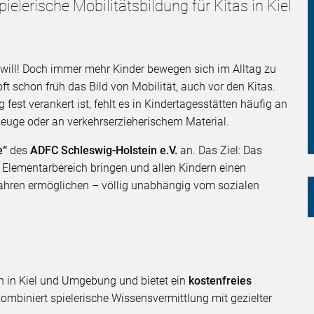
Spielerische Mobilitätsbildung für Kitas in Kiel
en will! Doch immer mehr Kinder bewegen sich im Alltag zu
oft schon früh das Bild von Mobilität, auch vor den Kitas.
est verankert ist, fehlt es in Kindertagesstätten häufig an
euge oder an verkehrserzieherischem Material.
e“
des
ADFC Schleswig-Holstein e.V.
an. Das Ziel: Das
n Elementarbereich bringen und allen Kindern einen
ahren ermöglichen – völlig unabhängig vom sozialen
en in Kiel und Umgebung und bietet ein
kostenfreies
kombiniert spielerische Wissensvermittlung mit gezielter