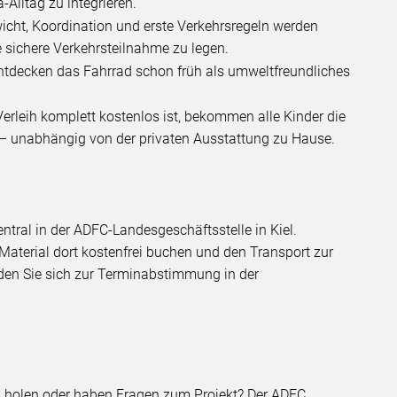
-Alltag zu integrieren.
wicht, Koordination und erste Verkehrsregeln werden
ne sichere Verkehrsteilnahme zu legen.
entdecken das Fahrrad schon früh als umweltfreundliches
Verleih komplett kostenlos ist, bekommen alle Kinder die
 – unabhängig von der privaten Ausstattung zu Hause.
entral in der ADFC-Landesgeschäftsstelle in Kiel.
Material dort kostenfrei buchen und den Transport zur
lden Sie sich zur Terminabstimmung in der
ita holen oder haben Fragen zum Projekt? Der ADFC