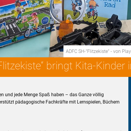
ADFC SH-"Flitzekiste" - von Pla
Flitzekiste“ bringt Kita-Kinde
rnen und jede Menge Spaß haben – das Ganze völlig
terstützt pädagogische Fachkräfte mit Lernspielen, Büchern