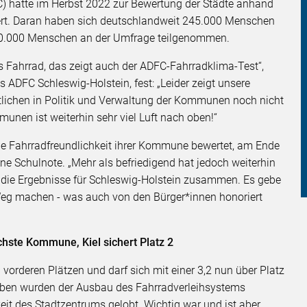
) hatte im Herbst 2022 zur Bewertung der Städte anhand
ert. Daran haben sich deutschlandweit 245.000 Menschen
r 10.000 Menschen an der Umfrage teilgenommen.
 Fahrrad, das zeigt auch der ADFC-Fahrradklima-Test“,
s ADFC Schleswig-Holstein, fest: „Leider zeigt unsere
tlichen in Politik und Verwaltung der Kommunen noch nicht
unen ist weiterhin sehr viel Luft nach oben!“
e Fahrradfreundlichkeit ihrer Kommune bewertet, am Ende
ine Schulnote. „Mehr als befriedigend hat jedoch weiterhin
die Ergebnisse für Schleswig-Holstein zusammen. Es gebe
Weg machen - was auch von den Bürger*innen honoriert
chste Kommune, Kiel sichert Platz 2
n vorderen Plätzen und darf sich mit einer 3,2 nun über Platz
 haben wurden der Ausbau des Fahrradverleihsystems
keit des Stadtzentrums gelobt. Wichtig war und ist aber