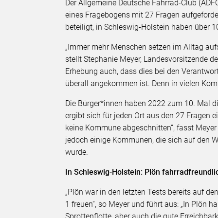
Der Allgemeine Deutsche Fahrrad-Club (ADFC
eines Fragebogens mit 27 Fragen aufgeford
beteiligt, in Schleswig-Holstein haben übe
„Immer mehr Menschen setzen im Alltag aufs
stellt Stephanie Meyer, Landesvorsitzende de
Erhebung auch, dass dies bei den Verantwor
überall angekommen ist. Denn in vielen Komm
Die Bürger*innen haben 2022 zum 10. Mal di
ergibt sich für jeden Ort aus den 27 Fragen e
keine Kommune abgeschnitten“, fasst Meyer 
jedoch einige Kommunen, die sich auf den 
wurde.
In Schleswig-Holstein: Plön fahrradfreundli
„Plön war in den letzten Tests bereits auf de
1 freuen“, so Meyer und führt aus: „In Plön
Sprottenflotte, aber auch die gute Erreichbar