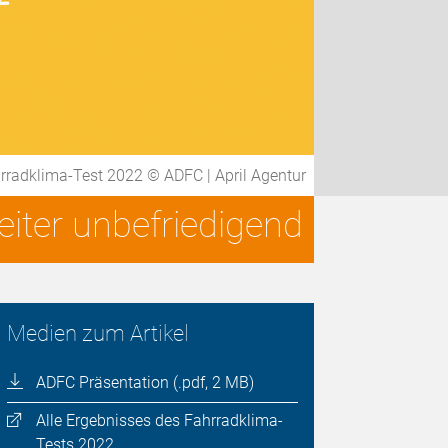
rradklima-Test 2022 © ADFC | April Agentur
eiter unbefriedigend
Medien zum Artikel
ADFC Präsentation (.pdf, 2 MB)
Alle Ergebnisses des Fahrradklima-
Tests 2022