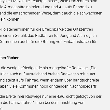
lysiert Meyer die Testergebnisse: „Viele Ortszentren sind
 die Atmosphäre animiert Jung und Alt aufs Fahrrad zu
kend die entsprechenden Wege, damit auch die schwächsten
sein können!“
Holsteiner*innen für die Erreichbarkeit der Ortszentren
von einem Gefühl, das Radfahren für Jung und Alt möglich
en Kommunen auch für die Öffnung von Einbahnstraßen für
Oberflächen
die wenig befriedigende bis mangelhafte Radwege. „Die
ürlich auch auf ausreichend breiten Radwegen mit guter
and steigt aufs Fahrrad, wenn er dann über handtuchbreite
haben viele Kommunen noch dringenden Nachholbedarf!“
ie Breite ihrer Radwege nur eine 4,96, dicht gefolgt von der
 die Fahrradfahrer*innen bei der Einrichtung von
).