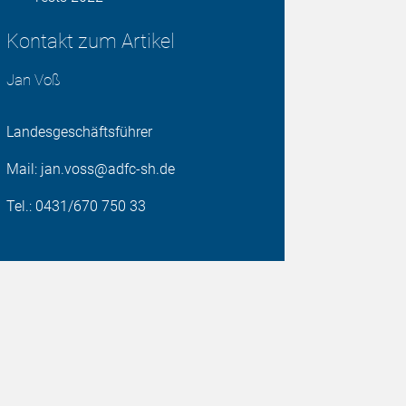
Kontakt zum Artikel
Jan Voß
Landesgeschäftsführer
Mail: jan.voss@adfc-sh.de
Tel.: 0431/670 750 33