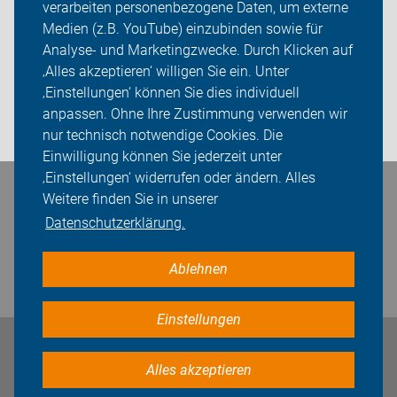
verarbeiten personenbezogene Daten, um externe
Das machen wir
Medien (z.B. YouTube) einzubinden sowie für
Sei dabei
Analyse- und Marketingzwecke. Durch Klicken auf
‚Alles akzeptieren‘ willigen Sie ein. Unter
Presse
‚Einstellungen‘ können Sie dies individuell
anpassen. Ohne Ihre Zustimmung verwenden wir
Login
nur technisch notwendige Cookies. Die
Einwilligung können Sie jederzeit unter
‚Einstellungen‘ widerrufen oder ändern. Alles
Bleiben Sie in Kontakt
Weitere finden Sie in unserer
Datenschutzerklärung.
Ablehnen
Einstellungen
Impressum
Datenschutz
Cookie-Einstellungen
Alles akzeptieren