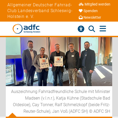
Mitglied werden
Allgemeiner Deutscher Fahrrad-
Club Landesverband Schleswig-
Spenden
Holstein e. V.
Newsletter
Auszeichnung Fahrradfreundliche Schule mit Minister
Madsen (v.l.n.r.), Katja Kühne (Stadschule Bad
Oldesloe), Cay Tonner, Ralf Schmelzkopf (beide Fritz-
Reuter-Schule), Jan Voß (ADFC SH) © ADFC SH