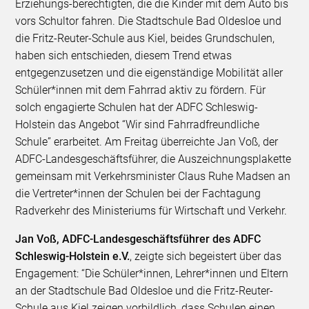
Erziehungs-berechtigten, die die Kinder mit dem Auto bis
vors Schultor fahren. Die Stadtschule Bad Oldesloe und
die Fritz-Reuter-Schule aus Kiel, beides Grundschulen,
haben sich entschieden, diesem Trend etwas
entgegenzusetzen und die eigenständige Mobilität aller
Schüler*innen mit dem Fahrrad aktiv zu fördern. Für
solch engagierte Schulen hat der ADFC Schleswig-
Holstein das Angebot “Wir sind Fahrradfreundliche
Schule” erarbeitet. Am Freitag überreichte Jan Voß, der
ADFC-Landesgeschäftsführer, die Auszeichnungsplakette
gemeinsam mit Verkehrsminister Claus Ruhe Madsen an
die Vertreter*innen der Schulen bei der Fachtagung
Radverkehr des Ministeriums für Wirtschaft und Verkehr.
Jan Voß, ADFC-Landesgeschäftsführer des ADFC
Schleswig-Holstein e.V.
, zeigte sich begeistert über das
Engagement: “Die Schüler*innen, Lehrer*innen und Eltern
an der Stadtschule Bad Oldesloe und die Fritz-Reuter-
Schule aus Kiel zeigen vorbildlich, dass Schulen einen