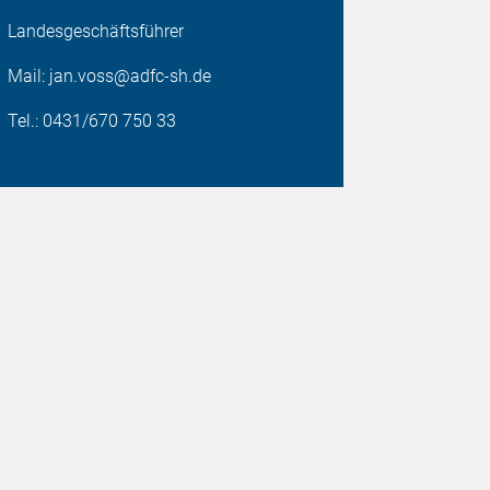
Landesgeschäftsführer
Mail: jan.voss@adfc-sh.de
Tel.: 0431/670 750 33