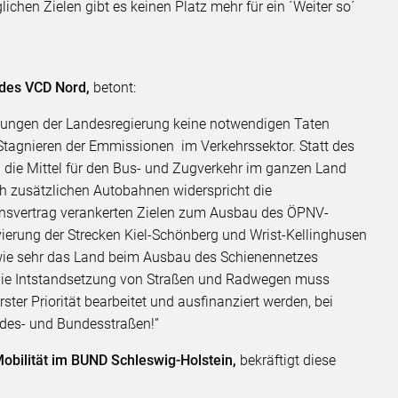
chen Zielen gibt es keinen Platz mehr für ein ´Weiter so´
 des VCD Nord,
betont:
igungen der Landesregierung keine notwendigen Taten
 Stagnieren der Emmissionen im Verkehrssektor. Statt des
 die Mittel für den Bus- und Zugverkehr im ganzen Land
h zusätzlichen Autobahnen widerspricht die
onsvertrag verankerten Zielen zum Ausbau des ÖPNV-
vierung der Strecken Kiel-Schönberg und Wrist-Kellinghusen
 wie sehr das Land beim Ausbau des Schienennetzes
 die Intstandsetzung von Straßen und Radwegen muss
ster Priorität bearbeitet und ausfinanziert werden, bei
des- und Bundesstraßen!”
obilität im
BUND Schleswig-Holstein,
bekräftigt diese