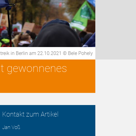
treik in Berlin am 22.10.2021 © Bele Pohely
elt gewonnenes
Kontakt zum Artikel
Jan Voß