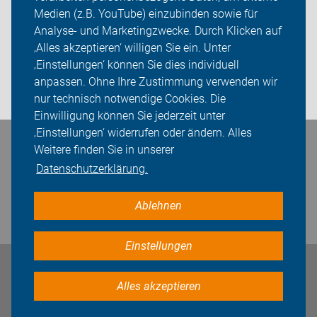
Medien (z.B. YouTube) einzubinden sowie für
Analyse- und Marketingzwecke. Durch Klicken auf
Sei dabei
‚Alles akzeptieren‘ willigen Sie ein. Unter
Presse
‚Einstellungen‘ können Sie dies individuell
anpassen. Ohne Ihre Zustimmung verwenden wir
Login
nur technisch notwendige Cookies. Die
Einwilligung können Sie jederzeit unter
‚Einstellungen‘ widerrufen oder ändern. Alles
Bleiben Sie in Kontakt
Weitere finden Sie in unserer
Datenschutzerklärung.
Ablehnen
Einstellungen
Impressum
Datenschutz
Cookie-Einstellungen
Alles akzeptieren