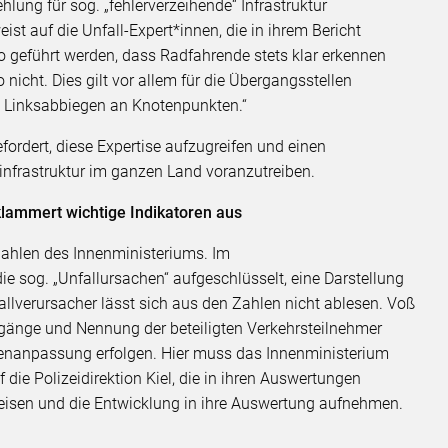
lung für sog. „fehlerverzeihende“ Infrastruktur
st auf die Unfall-Expert*innen, die in ihrem Bericht
so geführt werden, dass Radfahrende stets klar erkennen
nicht. Dies gilt vor allem für die Übergangsstellen
 Linksabbiegen an Knotenpunkten.“
ordert, diese Expertise aufzugreifen und einen
nfrastruktur im ganzen Land voranzutreiben.
klammert wichtige Indikatoren aus
 Zahlen des Innenministeriums. Im
die sog. „Unfallursachen“ aufgeschlüsselt, eine Darstellung
fallverursacher lässt sich aus den Zahlen nicht ablesen. Voß
rgänge und Nennung der beteiligten Verkehrsteilnehmer
nanpassung erfolgen. Hier muss das Innenministerium
 die Polizeidirektion Kiel, die in ihren Auswertungen
eisen und die Entwicklung in ihre Auswertung aufnehmen.