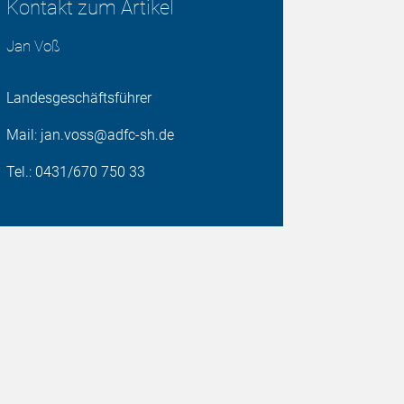
Kontakt zum Artikel
Jan Voß
Landesgeschäftsführer
Mail: jan.voss@adfc-sh.de
Tel.: 0431/670 750 33