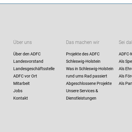
Über uns
Das machen wir
Sei da
Über den ADFC
Projekte des ADFC
ADFC-M
Landesvorstand
Schleswig-Holstein
Als Spe
Landesgeschäftsstelle
Was in Schleswig-Holstein
Als Ehr
ADFC vor Ort
rund ums Rad passiert
Als För
Mitarbeit
Abgeschlossene Projekte
Als Pan
Jobs
Unsere Services &
Kontakt
Dienstleistungen