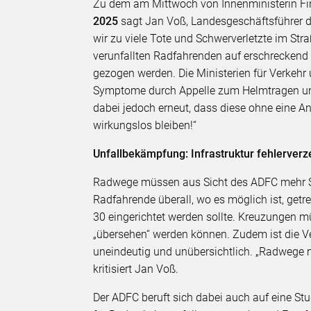
Zu dem am Mittwoch von Innenministerin Fin
2025
sagt Jan Voß, Landesgeschäftsführer d
wir zu viele Tote und Schwerverletzte im Stra
verunfallten Radfahrenden auf erschrecke
gezogen werden. Die Ministerien für Verkehr
Symptome durch Appelle zum Helmtragen und 
dabei jedoch erneut, dass diese ohne eine A
wirkungslos bleiben!“
Unfallbekämpfung: Infrastruktur fehlerve
Radwege müssen aus Sicht des ADFC mehr Sic
Radfahrende überall, wo es möglich ist, ge
30 eingerichtet werden sollte. Kreuzungen
„übersehen“ werden können. Zudem ist die Ve
uneindeutig und unübersichtlich. „Radwege m
kritisiert Jan Voß.
Der ADFC beruft sich dabei auch auf eine Stu