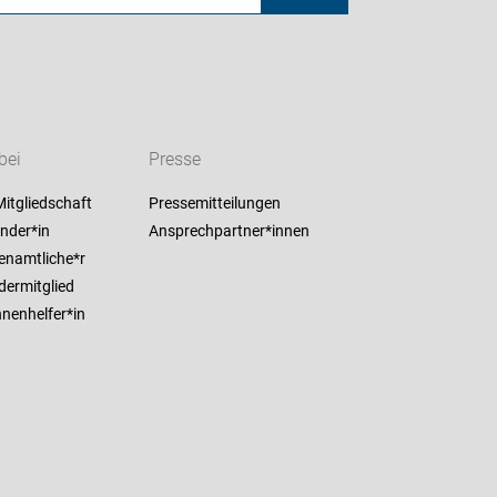
bei
Presse
itgliedschaft
Pressemitteilungen
nder*in
Ansprechpartner*innen
enamtliche*r
dermitglied
nenhelfer*in