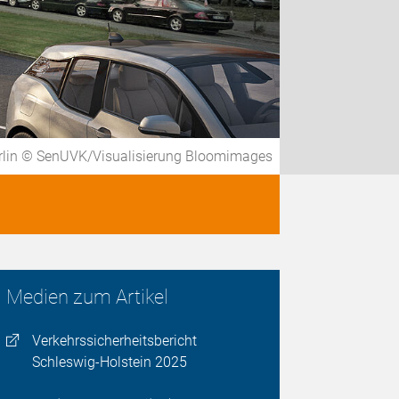
Berlin © SenUVK/Visualisierung Bloomimages
Medien zum Artikel
Verkehrssicherheitsbericht
Schleswig-Holstein 2025