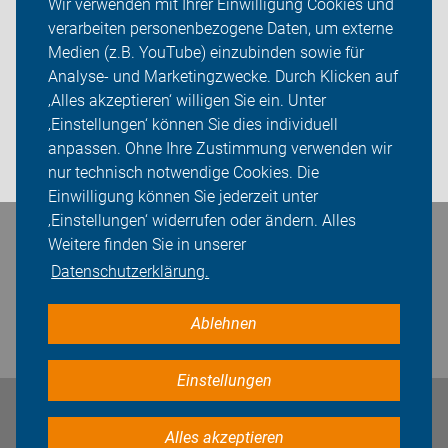
Wir verwenden mit Ihrer Einwilligung Cookies und
verarbeiten personenbezogene Daten, um externe
Das machen wir
Medien (z.B. YouTube) einzubinden sowie für
Analyse- und Marketingzwecke. Durch Klicken auf
Sei dabei
‚Alles akzeptieren‘ willigen Sie ein. Unter
Presse
‚Einstellungen‘ können Sie dies individuell
anpassen. Ohne Ihre Zustimmung verwenden wir
Login
nur technisch notwendige Cookies. Die
Einwilligung können Sie jederzeit unter
‚Einstellungen‘ widerrufen oder ändern. Alles
Bleiben Sie in Kontakt
Weitere finden Sie in unserer
Datenschutzerklärung.
Ablehnen
Einstellungen
Impressum
Datenschutz
Cookie-Einstellungen
Alles akzeptieren