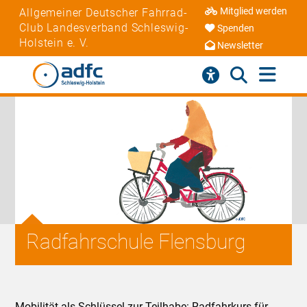
Mitglied werden
Allgemeiner Deutscher Fahrrad-
Club Landesverband Schleswig-
Spenden
Holstein e. V.
Newsletter
Radfahrschule Flensburg
Mobilität als Schlüssel zur Teilhabe: Radfahrkurs für