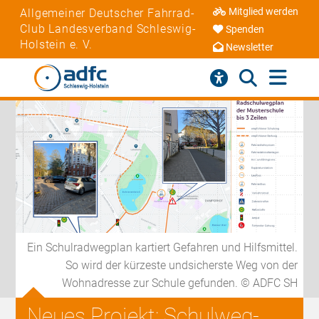
Mitglied werden
Allgemeiner Deutscher Fahrrad-
Club Landesverband Schleswig-
Spenden
Holstein e. V.
Newsletter
Ein Schulradwegplan kartiert Gefahren und Hilfsmittel.
So wird der kürzeste undsicherste Weg von der
Wohnadresse zur Schule gefunden. © ADFC SH
Neues Projekt: Schulweg-