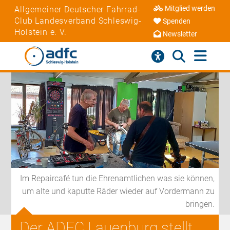
Mitglied werden
Allgemeiner Deutscher Fahrrad-
Club Landesverband Schleswig-
Spenden
Holstein e. V.
Newsletter
Im Repaircafé tun die Ehrenamtlichen was sie können,
um alte und kaputte Räder wieder auf Vordermann zu
bringen.
Der ADFC Lauenburg stellt